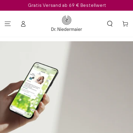
Gratis Versand ab 69 € Bestellwert
ZUM INHALT SPRINGEN
Einloggen
Warenko