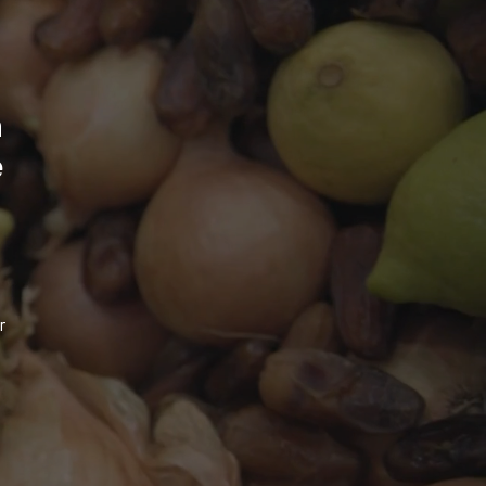
n
e
r