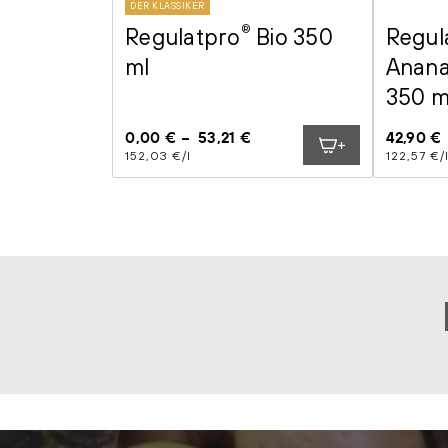
DER KLASSIKER
Regulatpro
®
Bio 350
Regul
ml
Anan
350 m
Regulärer
0,00 €
53,21 €
Regulär
42,90 €
Stückpreis
pro
Preis
Stückprei
pro
Preis
152,03 €
/
l
122,57 €
/