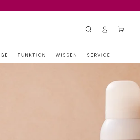
ulatpro® Bio mit Exotic-Geschmack
Einloggen
Warenkorb
EGE
FUNKTION
WISSEN
SERVICE