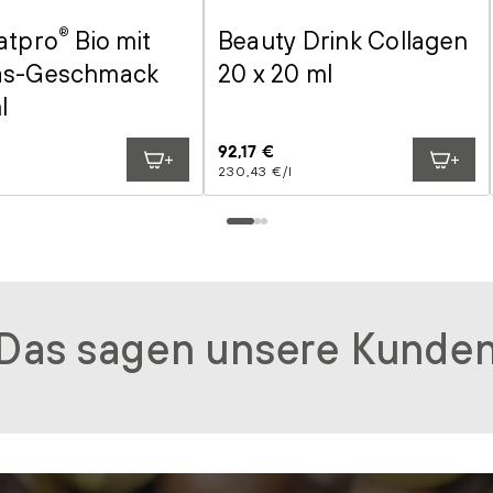
atpro
®
Bio mit
Beauty Drink Collagen
as-Geschmack
20 x 20 ml
l
er
Regulärer
92,17 €
s
Stückpreis
pro
Preis
l
230,43 €
/
l
Das sagen unsere Kunde