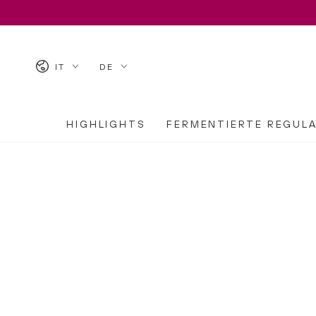
ZUM INHALT SPRINGEN
Land/Region
Sprache
IT
DE
HIGHLIGHTS
FERMENTIERTE REGUL
Fermented
Fermented
Hydra
Lifting
Day
Serum
Cream