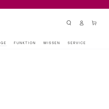
Einloggen
Warenkorb
EGE
FUNKTION
WISSEN
SERVICE
Fermented
Firming
Eye
Cream