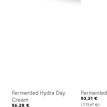
Fermented Hydra Day
Fermented
53,21 €
Cream
Regulärer
Preis
56,28 €
Stückpreis
pro
1.773,67 €
/
l
Regulärer