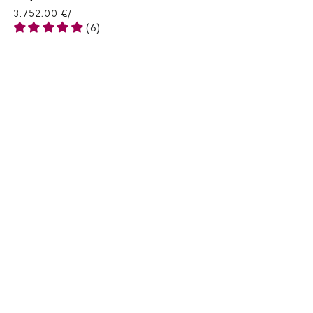
Preis
Stückpreis
pro
3.752,00 €
/
l
(6)