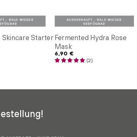
FT - BALD WIEDER
AUSVERKAUFT - BALD WIEDER
RFÜGBAR
VERFÜGBAR
D WIEDER VERFÜGBAR
AUSVERKAUFT - BALD WIEDER VERFÜGBAR
Skincare Starter
Fermented Hydra Rose
Mask
6,90 €
Regulärer
Preis
(2)
estellung!