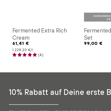
AUSVERKAU
VE
AUSVERKAUFT - BAL
Fermented Extra Rich
Fermented 
Cream
Set
61,41 €
99,00 €
Regulärer
Regulärer
Preis
Preis
Stückpreis
pro
1.228,20 €
/
l
(4)
10% Rabatt
auf Deine erste B